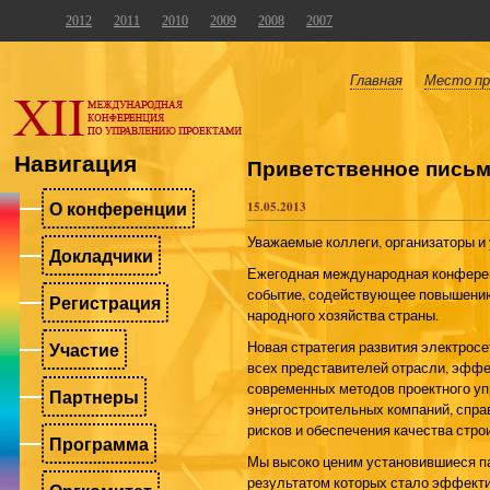
2012
2011
2010
2009
2008
2007
Главная
Место пр
Навигация
Приветственное пись
О конференции
15.05.2013
Уважаемые коллеги, организаторы и
Докладчики
Ежегодная международная конферен
событие, содействующее повышению 
Регистрация
народного хозяйства страны.
Участие
Новая стратегия развития электрос
всех представителей отрасли, эффе
современных методов проектного у
Партнеры
энергостроительных компаний, спра
рисков и обеспечения качества стро
Программа
Мы высоко ценим установившиеся 
результатом которых стало эффекти