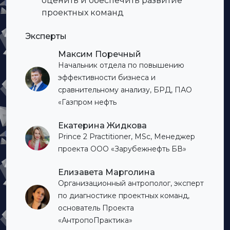
оценить и обеспечить развитие
проектных команд
Эксперты
Максим Поречный
Начальник отдела по повышению
эффективности бизнеса и
сравнительному анализу, БРД, ПАО
«Газпром нефть
Екатерина Жидкова
Prince 2 Practitioner, MSc, Менеджер
проекта ООО «Зарубежнефть БВ»
Елизавета Марголина
Организационный антрополог, эксперт
по диагностике проектных команд,
основатель Проекта
«АнтропоПрактика»