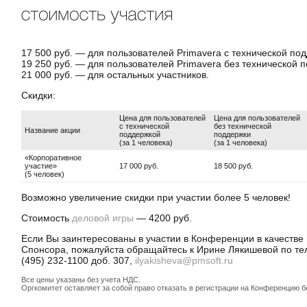
17 500 руб. — для пользователей Primavera с технической по
19 250 руб. — для пользователей Primavera без технической 
21 000 руб. — для остальных участников.
Скидки:
Цена для пользователей
Цена для пользователей
с технической
без технической
Название акции
поддержкой
поддержки
(за 1 человека)
(за 1 человека)
«Корпоративное
участие»
17 000 руб.
18 500 руб.
(5 человек)
Возможно увеличение скидки при участии более 5 человек!
Стоимость
деловой игры
— 4200 руб.
Если Вы заинтересованы в участии в Конференции в качестве
Спонсора, пожалуйста обращайтесь к Ирине Лякишевой по те
(495) 232-1100 доб. 307,
ilyakisheva@pmsoft.ru
Все цены указаны без учета НДС.
Оргкомитет оставляет за собой право отказать в регистрации на Конференцию б