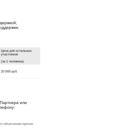
ддержкой;
поддержки;
Цена для остальных
участников
(за 1 человека)
20 000 руб.
 Партнера или
лефону:
ез объяснения причин.