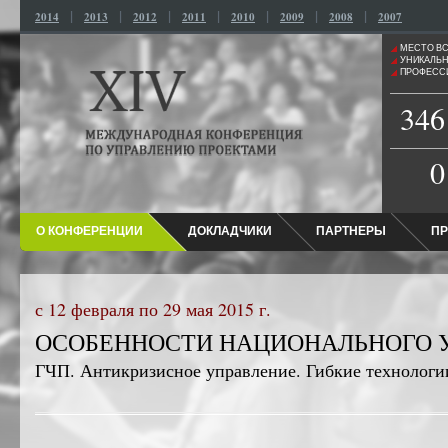
|
|
|
|
|
|
|
2014
2013
2012
2011
2010
2009
2008
2007
МЕСТО ВС
УНИКАЛЬН
ПРОФЕСС
346
0
О КОНФЕРЕНЦИИ
ДОКЛАДЧИКИ
ПАРТНЕРЫ
ПР
с 12 февраля по 29 мая 2015 г.
ОСОБЕННОСТИ НАЦИОНАЛЬНОГО 
ГЧП. Антикризисное управление. Гибкие технологи