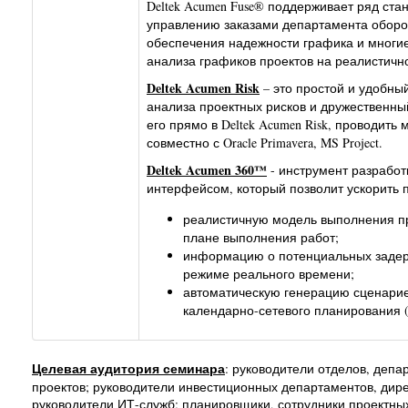
Deltek Acumen Fuse® поддерживает ряд ста
управлению заказами департамента оборо
обеспечения надежности графика и многие
анализа графиков проектов на реалистичн
Deltek Acumen Risk
– это простой и удобн
анализа проектных рисков и дружественны
его прямо в Deltek Acumen Risk, проводит
совместно с Oracle Primavera, MS Project.
Deltek Acumen 360™
- инструмент разработ
интерфейсом, который позволит ускорить п
реалистичную модель выполнения пр
плане выполнения работ;
информацию о потенциальных задерж
режиме реального времени;
автоматическую генерацию сценари
календарно-сетевого планирования (Or
Целевая аудитория семинара
: руководители отделов, деп
проектов; руководители инвестиционных департаментов, дире
руководители ИТ-служб; планировщики, сотрудники проектных