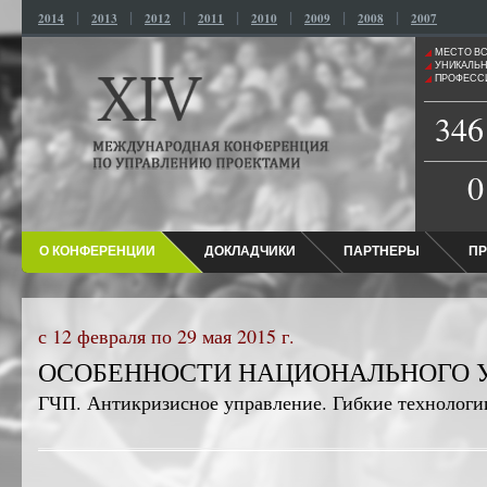
|
|
|
|
|
|
|
2014
2013
2012
2011
2010
2009
2008
2007
МЕСТО ВС
УНИКАЛЬН
ПРОФЕСС
346
0
О КОНФЕРЕНЦИИ
ДОКЛАДЧИКИ
ПАРТНЕРЫ
ПР
с 12 февраля по 29 мая 2015 г.
ОСОБЕННОСТИ НАЦИОНАЛЬНОГО 
ГЧП. Антикризисное управление. Гибкие технологи