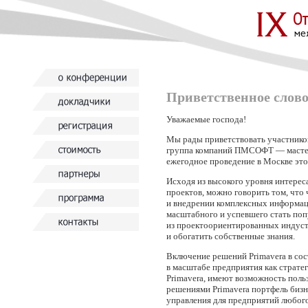
Приветственное слово
Уважаемые господа!
Мы рады приветствовать участнико
группа компаний ПМСОФТ — мастер-п
ежегодное проведение в Москве это
Исходя из высокого уровня интерес
проектов, можно говорить том, чт
и внедрении комплексных информаци
масштабного и успевшего стать по
из проектоориентированных индустр
и обогатить собственные знания.
Включение решений Primavera в сос
в масштабе предприятия как страте
Primavera, имеют возможность поль
решениями Primavera портфель бизн
управления для предприятий любог