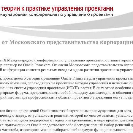
 от Московского представительства корпорации
в IX Международной конференции по управлению проектами, организатором к
артнер по Oracle Primavera. От имени Московского представительства корпо
й конференции является реальным вкладом в дело развития проектного управле
а, проявляемого сегодня к решениям Oracle Primavera для управления проекта
о число компаний, переходящих на проектные методы управления и испытываю
онных систем управления проектами (ИСУП), растет. В силу этого особенно 
пулярным форума, представляющего собой площадку для ежегодного общения 
ий, местом, где профессионалы в области проектного управления могут подел
тав бизнес-приложений Oracle является безусловным преимуществом для всех,
гическую задачу, от успешности решения которой во многом зависит успешнос
зоваться мощной поддержкой от одного из крупнейших в мире производителей
ес-приложений от Oracle представляет собой сегодня полный набор решений дл
о масштаба, из которого можно выбирать необходимую функциональность и 