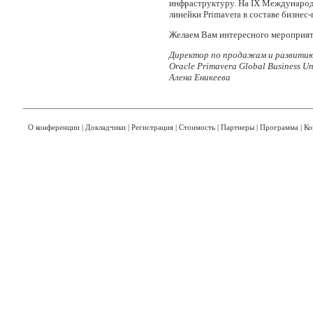
инфраструктуру. На IX Междунаро
линейки Primavera в составе бизнес
Желаем Вам интересного мероприяти
Директор по продажам и развитию
Oracle Primavera Global Business U
Алена Еникеева
О конференции
|
Докладчики
|
Регистрация
|
Стоимость
|
Партнеры
|
Программа
|
Ко