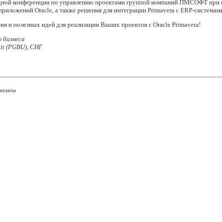
дной конференции по управлению проектами группой компаний ПМСОФТ при п
-приложений Oracle, а также решения для интеграции Primavera с ERP-системам
я и полезных идей для реализации Ваших проектов с Oracle Primavera!
 бизнеса
nit (PGBU), СНГ
нтакты