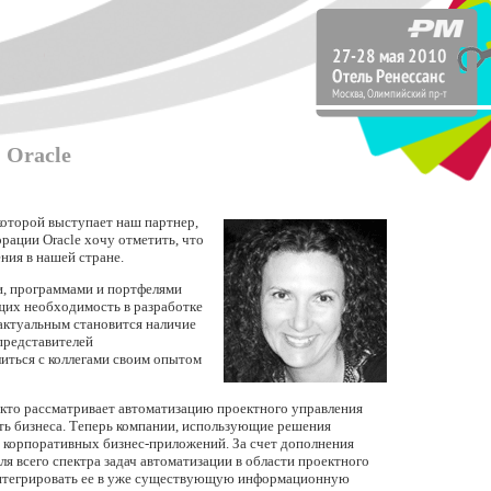
 Oracle
оторой выступает наш партнер,
рации Oracle хочу отметить, что
ния в нашей стране.
ми, программами и портфелями
щих необходимость в разработке
актуальным становится наличие
представителей
иться с коллегами своим опытом
 кто рассматривает автоматизацию проектного управления
ть бизнеса. Теперь компании, использующие решения
 корпоративных бизнес-приложений. За счет дополнения
я всего спектра задач автоматизации в области проектного
интегрировать ее в уже существующую информационную