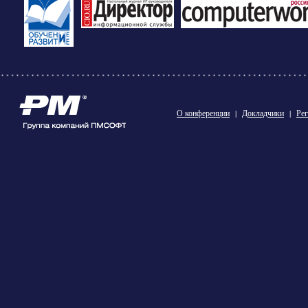
О конференции
|
Докладчики
|
Рег