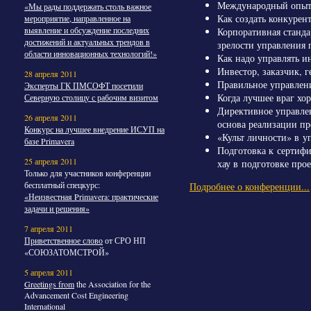
Международный опыт п
«Мы рады поддержать столь важное
Как создать конкуре
мероприятие, направленное на
выявление и обсуждение последних
Корпоративная станд
достижений и актуальных трендов в
зрелости управления
области инновационных технологий!»
Как надо управлять 
Инвестор, заказчик, 
28 апреля 2011
Правильное управлен
Эксперты ГК ПМСОФТ посетили
Когда лучшее враг хо
Северную столицу с рабочим визитом
Директивное управле
26 апреля 2011
основа реализации п
Конкурс на лучшее внедрение ИСУП на
«Культ личности» в у
базе Primavera
Подготовка к сертиф
25 апреля 2011
хау в подготовке про
Только для участников конференции
бесплатный спецкурс:
Подробнее о конференции...
«Неизвестная Primavera: практические
задачи и решения»
7 апреля 2011
Приветственное слово
от СРО НП
«СОЮЗАТОМСТРОЙ»
5 апреля 2011
Greetings from
the Association for the
Advancement Cost Engineering
International