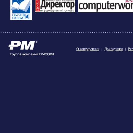
О конференции
|
Докладчики
|
Рег