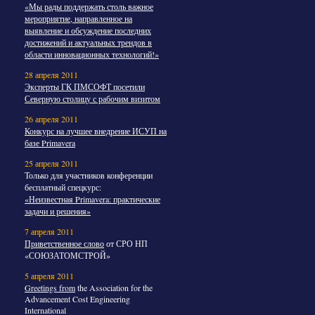
«Мы рады поддержать столь важное
мероприятие, направленное на
выявление и обсуждение последних
достижений и актуальных трендов в
области инновационных технологий!»
28 апреля 2011
Эксперты ГК ПМСОФТ посетили
Северную столицу с рабочим визитом
26 апреля 2011
Конкурс на лучшее внедрение ИСУП на
базе Primavera
25 апреля 2011
Только для участников конференции
бесплатный спецкурс:
«Неизвестная Primavera: практические
задачи и решения»
7 апреля 2011
Приветственное слово
от СРО НП
«СОЮЗАТОМСТРОЙ»
5 апреля 2011
Greetings from
the Association for the
Advancement Cost Engineering
International