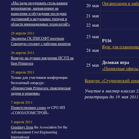
Организация и раб
«Мы рады поддержать столь важное
20 мая
мероприятие, направленное на
выявление и обсуждение последних
21 мая
достижений и актуальных трендов в
области инновационных технологий!»
22 мая
28 апреля 2011
23 мая
Эксперты ГК ПМСОФТ посетили
Р116
Северную столицу с рабочим визитом
Курс для планиров
24 мая
26 апреля 2011
Конкурс на лучшее внедрение ИСУП на
Деловая игра
базе Primavera
25 мая
«Проектные офисы 
25 апреля 2011
Только для участников конференции
Конкурс «Студенческий про
бесплатный спецкурс:
«Неизвестная Primavera: практические
Участие в мастер-классах 2
задачи и решения»
регистрации до 19 мая 2011 
7 апреля 2011
Приветственное слово
от СРО НП
«СОЮЗАТОМСТРОЙ»
5 апреля 2011
Greetings from
the Association for the
Advancement Cost Engineering
International