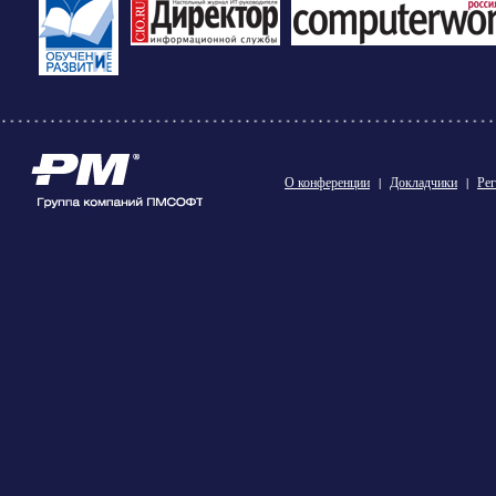
О конференции
|
Докладчики
|
Рег