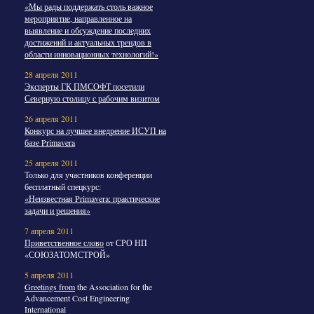
«Мы рады поддержать столь важное
мероприятие, направленное на
выявление и обсуждение последних
достижений и актуальных трендов в
области инновационных технологий!»
28 апреля 2011
Эксперты ГК ПМСОФТ посетили
Северную столицу с рабочим визитом
26 апреля 2011
Конкурс на лучшее внедрение ИСУП на
базе Primavera
25 апреля 2011
Только для участников конференции
бесплатный спецкурс:
«Неизвестная Primavera: практические
задачи и решения»
7 апреля 2011
Приветственное слово
от СРО НП
«СОЮЗАТОМСТРОЙ»
5 апреля 2011
Greetings from
the Association for the
Advancement Cost Engineering
International