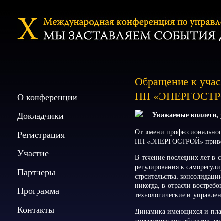
Обращение к учас
НП «ЭНЕРГОСТ
О конференции
Докладчики
Уважаемые коллеги,
От имени профессиональног
Регистрация
НП «ЭНЕРГОСТРОЙ» приветс
Участие
В течение последних лет в 
регулирования к саморегули
Партнеры
строительства, консолидаци
никогда, в отрасли востре
Программа
технологические и управлен
Контакты
Динамика имеющихся и план
энергетических объектов, се