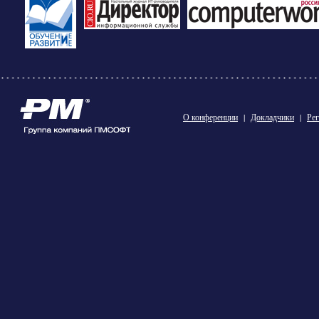
О конференции
|
Докладчики
|
Рег