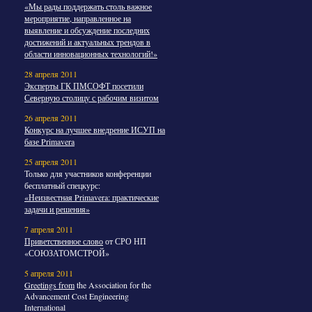
«Мы рады поддержать столь важное
мероприятие, направленное на
выявление и обсуждение последних
достижений и актуальных трендов в
области инновационных технологий!»
28 апреля 2011
Эксперты ГК ПМСОФТ посетили
Северную столицу с рабочим визитом
26 апреля 2011
Конкурс на лучшее внедрение ИСУП на
базе Primavera
25 апреля 2011
Только для участников конференции
бесплатный спецкурс:
«Неизвестная Primavera: практические
задачи и решения»
7 апреля 2011
Приветственное слово
от СРО НП
«СОЮЗАТОМСТРОЙ»
5 апреля 2011
Greetings from
the Association for the
Advancement Cost Engineering
International