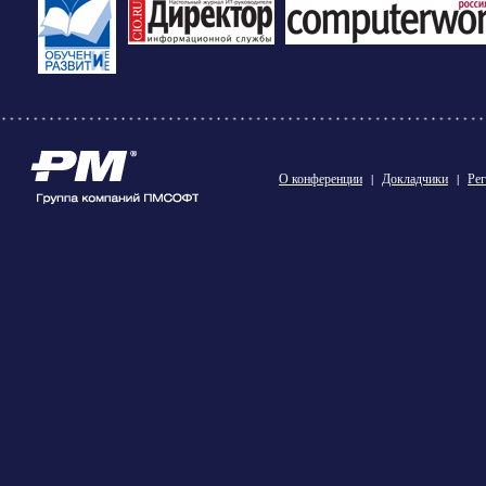
О конференции
|
Докладчики
|
Рег