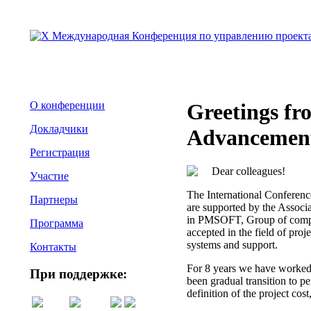
О конференции
Greetings fro
Докладчики
Advancement 
Регистрация
Dear colleagues!
Участие
The International Conferen
Партнеры
are supported by the Associ
in PMSOFT, Group of compan
Программа
accepted in the field of pro
systems and support.
Контакты
For 8 years we have worked t
При поддержке:
been gradual transition to p
definition of the project cos