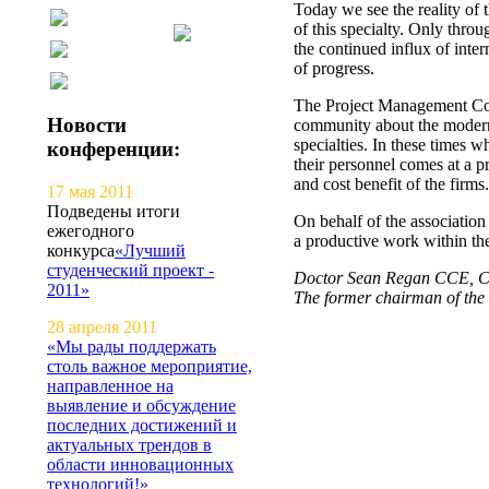
Today we see the reality of
of this specialty. Only thr
the continued influx of inter
of progress.
The Project Management Conf
Новости
community about the modern l
specialties. In these times wh
конференции:
their personnel comes at a p
and cost benefit of the firms.
17 мая 2011
Подведены итоги
On behalf of the association
ежегодного
a productive work within the
конкурса
«Лучший
студенческий проект -
Doctor Sean Regan CCE, 
2011»
The former chairman of the
28 апреля 2011
«Мы рады поддержать
столь важное мероприятие,
направленное на
выявление и обсуждение
последних достижений и
актуальных трендов в
области инновационных
технологий!»